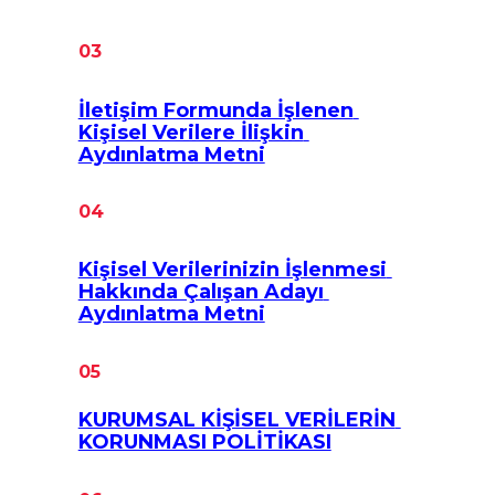
03
İletişim Formunda İşlenen 
Kişisel Verilere İlişkin 
Aydınlatma Metni
04
Kişisel Verilerinizin İşlenmesi 
Hakkında Çalışan Adayı 
Aydınlatma Metni
05
KURUMSAL KİŞİSEL VERİLERİN 
KORUNMASI POLİTİKASI