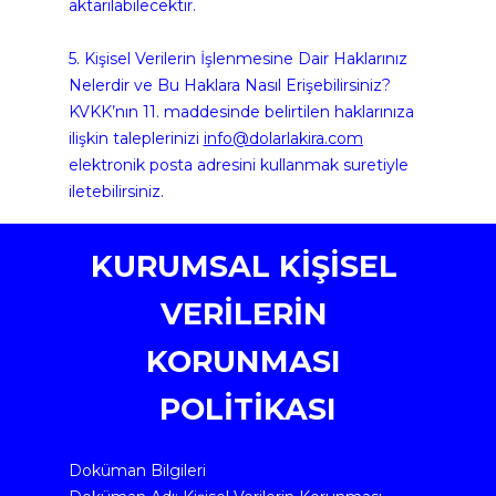
aktarılabilecektir.
5. Kişisel Verilerin İşlenmesine Dair Haklarınız 
Nelerdir ve Bu Haklara Nasıl Erişebilirsiniz?
KVKK’nın 11. maddesinde belirtilen haklarınıza 
ilişkin taleplerinizi 
info@dolarlakira.com
elektronik posta adresini kullanmak suretiyle 
iletebilirsiniz.
KURUMSAL KİŞİSEL 
VERİLERİN 
KORUNMASI 
POLİTİKASI
Doküman Bilgileri