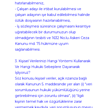
hatırlanabilmeniz,
• Çalışan adayı ile irtibat kurulabilmesi ve 
çalışan adayının işe kabul edilebilmesi halinde 
özlük dosyasının hazırlanabilmesi,
• İş sözleşmesi süresince çalışmasını kesintiye 
uğratabilecek bir durumunuzun olup 
olmadığının tesbiti ve 1632 No.lu Askeri Ceza 
Kanunu md. 75 hükmüne uyum 
sağlanabilmesi.
3. Kişisel Verilerinizi Hangi Yöntemi Kullanarak 
Ve Hangi Hukuki Sebeplere Dayanarak 
İşliyoruz?
Söz konusu kişisel veriler, açık rızanıza bağlı 
olarak Kanunun 5. maddesinde yer alan (i) “veri 
sorumlusunun hukuki yükümlülüğünü yerine 
getirebilmesi için zorunlu olması”, (ii) “ilgili 
kişinin temel hak ve özgürlüklerine zarar 
vermemek kaydıyla, veri sorumlusunun meşru 