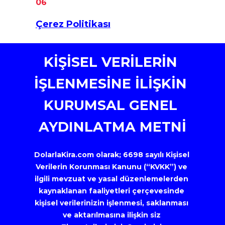
06
Çerez Politikası
KİŞİSEL VERİLERİN 
İŞLENMESİNE İLİŞKİN 
KURUMSAL GENEL 
AYDINLATMA METNİ
DolarlaKira.com olarak; 6698 sayılı Kişisel 
Verilerin Korunması Kanunu (“KVKK”) ve 
ilgili mevzuat ve yasal düzenlemelerden 
kaynaklanan faaliyetleri çerçevesinde 
kişisel verilerinizin işlenmesi, saklanması 
ve aktarılmasına ilişkin siz 